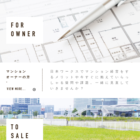
FOR
OWNER
マンション
日本ワークスでマンション経営をす
オーナーの方
るメリットや今すぐに抱えていらっ
しゃる疑問や課題。一緒に見直して
いきませんか？
VIEW MORE...
TO
SALE