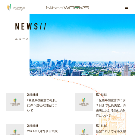
お客様相談室
NEWS//
ニュース
2021.03.06
2021.02.03
｢緊急事態宣言の延長」
「緊急事態宣言の３月
に伴う当社の対応につ
７日まで延長決定」の
いて
発表における当社の対
応について
2021.01.08
2021.01.06
2021年1月7日｢日本政
新型コロナウイルス感