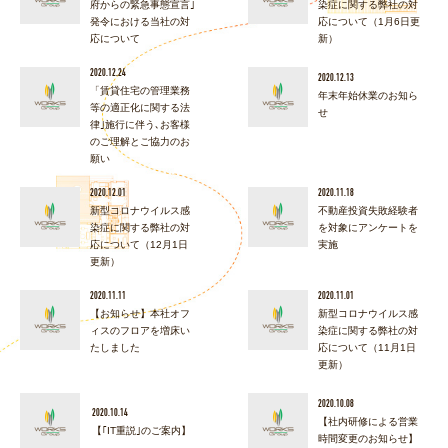
府からの緊急事態宣言｣
染症に関する弊社の対
発令における当社の対
応について（1月6日更
応について
新）
2020.12.24
2020.12.13
「賃貸住宅の管理業務
年末年始休業のお知ら
等の適正化に関する法
せ
律｣施行に伴う､お客様
のご理解とご協力のお
願い
2020.12.01
2020.11.18
新型コロナウイルス感
不動産投資失敗経験者
染症に関する弊社の対
を対象にアンケートを
応について（12月1日
実施
更新）
2020.11.11
2020.11.01
【お知らせ】本社オフ
新型コロナウイルス感
ィスのフロアを増床い
染症に関する弊社の対
たしました
応について（11月1日
更新）
2020.10.08
2020.10.14
【社内研修による営業
【｢IT重説｣のご案内】
時間変更のお知らせ】