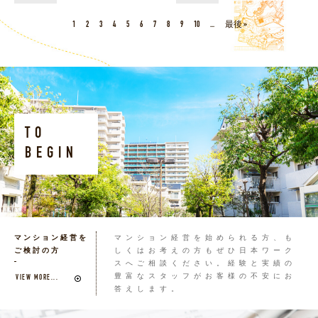
1
2
3
4
5
6
7
8
9
10
...
最後 »
TO
BEGIN
マンション経営を
マンション経営を始められる方、も
ご検討の方
しくはお考えの方もぜひ日本ワーク
スへご相談ください。経験と実績の
豊富なスタッフがお客様の不安にお
VIEW MORE...
答えします。