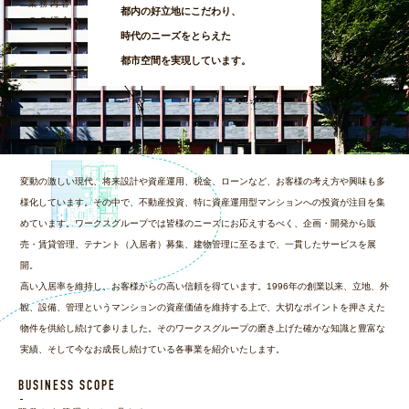
業務内容
都内の好立地にこだわり、
のご紹介
時代のニーズをとらえた
都市空間を実現しています。
変動の激しい現代、将来設計や資産運用、税金、ローンなど、お客様の考え方や興味も多
様化しています。その中で、不動産投資、特に資産運用型マンションへの投資が注目を集
めています。ワークスグループでは皆様のニーズにお応えするべく、企画・開発から販
売・賃貸管理、テナント（入居者）募集、建物管理に至るまで、一貫したサービスを展
開。
高い入居率を維持し、お客様からの高い信頼を得ています。1996年の創業以来、立地、外
観、設備、管理というマンションの資産価値を維持する上で、大切なポイントを押さえた
物件を供給し続けて参りました。そのワークスグループの磨き上げた確かな知識と豊富な
実績、そして今なお成長し続けている各事業を紹介いたします。
BUSINESS SCOPE