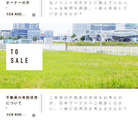
オーナーの方
るメリットや今すぐに抱えていらっ
しゃる疑問や課題。一緒に見直して
いきませんか？
VIEW MORE...
TO
SALE
不動産の有効活用
ご所有の不動産の売却をお考えの
について
方、日本ワークスへご相談くださ
い。一緒に活用法を考えませんか？
VIEW MORE...