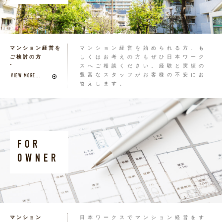
マンション経営を
マンション経営を始められる方、も
ご検討の方
しくはお考えの方もぜひ日本ワーク
スへご相談ください。経験と実績の
豊富なスタッフがお客様の不安にお
VIEW MORE...
答えします。
FOR
OWNER
マンション
日本ワークスでマンション経営をす