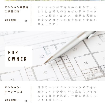
マンション経営を
マンション経営を始められる方、も
ご検討の方
しくはお考えの方もぜひ日本ワーク
スへご相談ください。経験と実績の
豊富なスタッフがお客様の不安にお
VIEW MORE...
答えします。
FOR
OWNER
マンション
日本ワークスでマンション経営をす
オーナーの方
るメリットや今すぐに抱えていらっ
しゃる疑問や課題。一緒に見直して
いきませんか？
VIEW MORE...