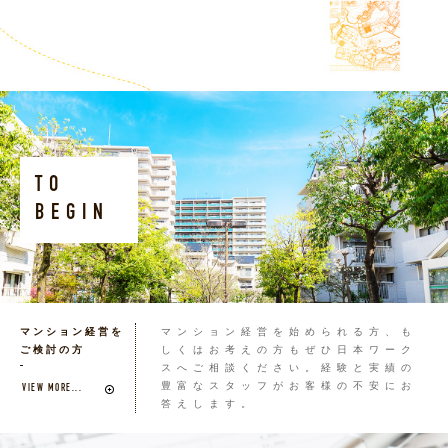
TO
BEGIN
マンション経営を
マンション経営を始められる方、も
ご検討の方
しくはお考えの方もぜひ日本ワーク
スへご相談ください。経験と実績の
豊富なスタッフがお客様の不安にお
VIEW MORE...
答えします。