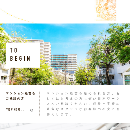
TO
BEGIN
マンション経営を
マンション経営を始められる方、も
ご検討の方
しくはお考えの方もぜひ日本ワーク
スへご相談ください。経験と実績の
豊富なスタッフがお客様の不安にお
VIEW MORE...
答えします。