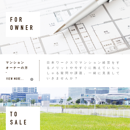
FOR
OWNER
マンション
日本ワークスでマンション経営をす
オーナーの方
るメリットや今すぐに抱えていらっ
しゃる疑問や課題。一緒に見直して
いきませんか？
VIEW MORE...
TO
SALE